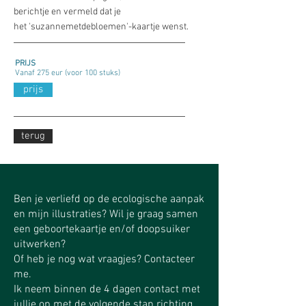
berichtje en vermeld dat je
het 'suzannemetdebloemen'-kaartje wenst.
PRIJS
Vanaf 275 eur (voor 100 stuks)
prijs
terug
Ben je verliefd op de ecologische aanpak
en mijn illustraties? Wil je graag samen
een geboortekaartje en/of doopsuiker
uitwerken?
Of heb je nog wat vraagjes? Contacteer
me.
Ik neem binnen de 4 dagen contact met
jullie op met de volgende stap richting