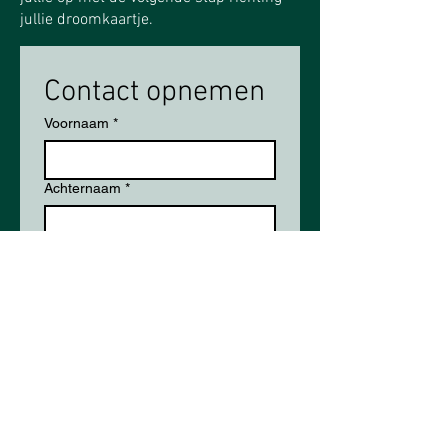
jullie droomkaartje.​​​
Contact opnemen
Voornaam
*
Achternaam
*
E-mailadres
*
Telefoon
Uitgerekende datum