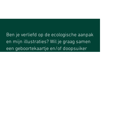
Ben je verliefd op de ecologische aanpak
en mijn illustraties? Wil je graag samen
een geboortekaartje en/of doopsuiker
uitwerken?
Of heb je nog wat vraagjes? Contacteer
me.
Ik neem binnen de 4 dagen contact met
jullie op met de volgende stap richting
jullie droomkaartje.​​​
Contact opnemen
Voornaam
*