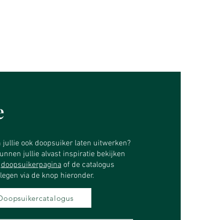
e
n jullie ook doopsuiker laten uitwerken?
nnen jullie alvast inspiratie bekijken
e
doopsuikerpagina
of de catalogus
legen via de knop hieronder.​
Doopsuikercatalogus