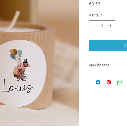
Prijs
€3.50
Aantal
*
I
specificaties
Afmeting: diameter 5 c
Bestellen per stuk