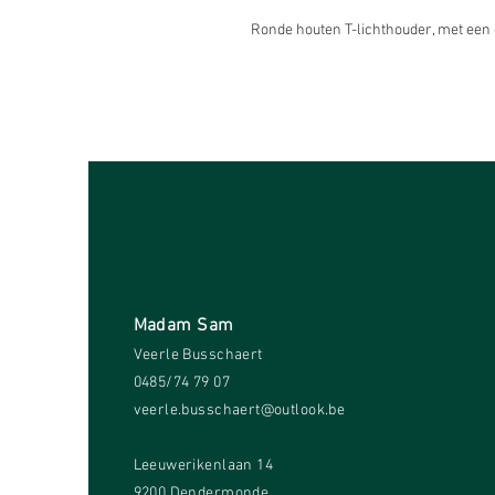
Ronde houten T-lichthouder, met een
Madam Sam
Veerle Busschaert
0485/74 79 07
veerle.busschaert@outlook.be
Leeuwerikenlaan 14
9200 Dendermonde