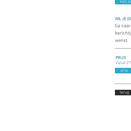
kies j
WIL JE D
Ga naar
berichtj
wenst.
PRIJS
Vanaf 27
prijs
terug