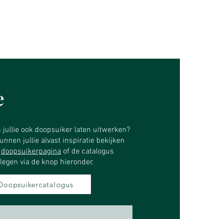
e
n jullie ook doopsuiker laten uitwerken?
nnen jullie alvast inspiratie bekijken
e
doopsuikerpagina
of de catalogus
legen via de knop hieronder.​
Doopsuikercatalogus