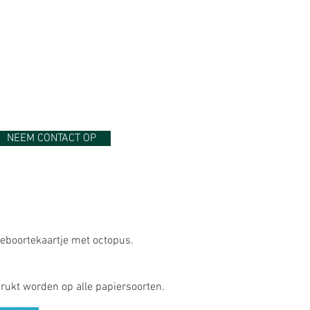
NEEM CONTACT OP
 geboortekaartje met octopus.
rukt worden op alle papiersoorten.