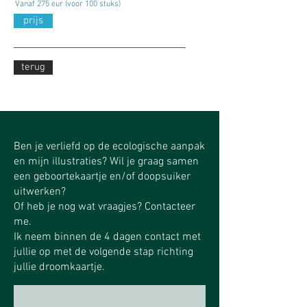
Vanaf 275 eur (voor 100 stuks)
prijs
terug
Ben je verliefd op de ecologische aanpak
en mijn illustraties? Wil je graag samen
een geboortekaartje en/of doopsuiker
uitwerken?
Of heb je nog wat vraagjes? Contacteer
me.
Ik neem binnen de 4 dagen contact met
jullie op met de volgende stap richting
jullie droomkaartje.​​​