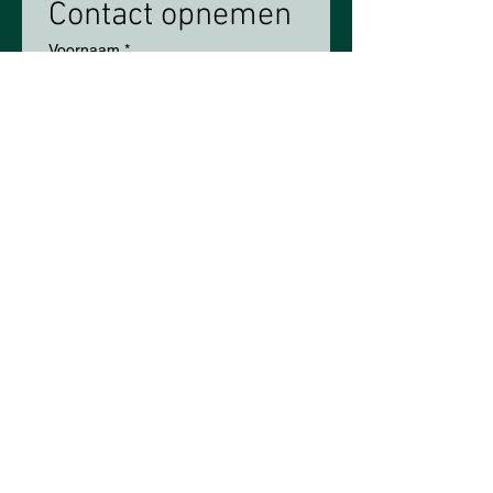
Contact opnemen
Voornaam
*
Achternaam
*
E-mailadres
*
Telefoon
Uitgerekende datum
Vraagje/Eerste idee