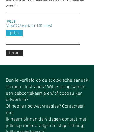
wenst.
PRIJS
Vanaf 275 eur (voor 100 stuks)
prijs
terug
Ben je verliefd op de ecologische aanpak
en mijn illustraties? Wil je graag samen
een geboortekaartje en/of doopsuiker
uitwerken?
Of heb je nog wat vraagjes? Contacteer
me.
Ik neem binnen de 4 dagen contact met
jullie op met de volgende stap richting