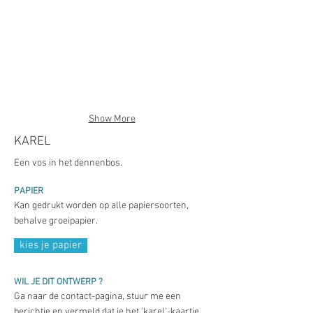
Show More
KAREL
Een vos in het dennenbos.
PAPIER
Kan gedrukt worden op alle papiersoorten,
behalve groeipapier.
kies je papier
WIL JE DIT ONTWERP ?
Ga naar de contact-pagina, stuur me een
berichtje en vermeld dat je het 'karel'-kaartje