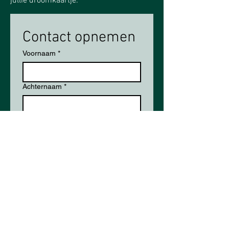
jullie droomkaartje.​​​
Contact opnemen
Voornaam
*
Achternaam
*
E-mailadres
*
Telefoon
Uitgerekende datum
Vraagje/Eerste idee